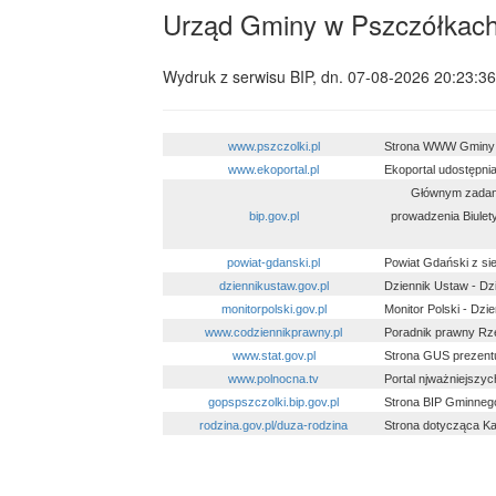
Urząd Gminy w Pszczółkac
Wydruk z serwisu BIP, dn.
07-08-2026 20:23:36
www.pszczolki.pl
Strona WWW Gminy 
www.ekoportal.pl
Ekoportal udostępnia
Głównym zadani
bip.gov.pl
prowadzenia Biulet
powiat-gdanski.pl
Powiat Gdański z s
dziennikustaw.gov.pl
Dziennik Ustaw - D
monitorpolski.gov.pl
Monitor Polski - Dz
www.codziennikprawny.pl
Poradnik prawny Rz
www.stat.gov.pl
Strona GUS prezentu
www.polnocna.tv
Portal njważniejsz
gopspszczolki.bip.gov.pl
Strona BIP Gminneg
rodzina.gov.pl/duza-rodzina
Strona dotycząca Ka