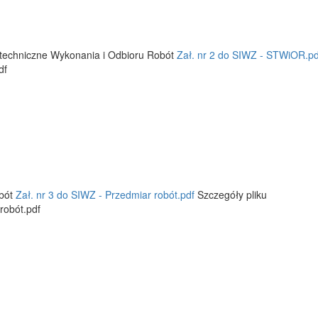
e techniczne Wykonania i Odbioru Robót
Zał. nr 2 do SIWZ - STWiOR.pd
df
obót
Zał. nr 3 do SIWZ - Przedmiar robót.pdf
Szczegóły pliku
robót.pdf