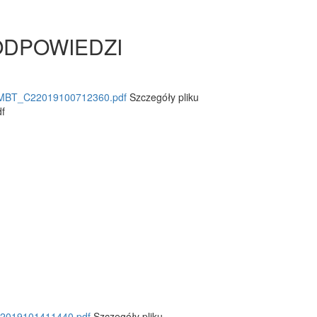
/ ODPOWIEDZI
MBT_C22019100712360.pdf
Szczegóły pliku
f
019101411440.pdf
Szczegóły pliku