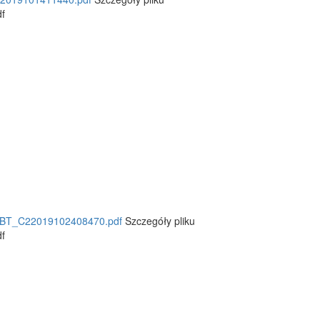
f
BT_C22019102408470.pdf
Szczegóły pliku
f