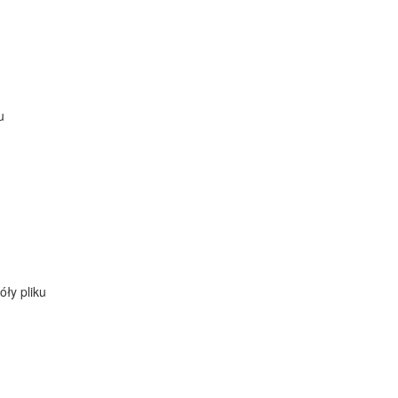
u
ły pliku