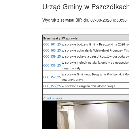
Urząd Gminy w Pszczółkac
Wydruk z serwisu BIP, dn.
07-08-2026 6:50:36
Nr uchwały
W sprawie
XXX_161_25
w sprawie budżetu Gminy Pszczółki na 2026 ro
XXX_160_25
w sprawie uchwalenia Wieloletniej Prognozy Fi
XXX_159_25
w sprawie pokrycia części kosztów gospodaro
w sprawie metody ustalania opłaty za gospodar
XXX_158_25
części opłaty
w sprawie Gminnego Programu Profilaktyki i R
XXX_157_25
lata 2026-2029
XXX_156_25
w sprawie skargi na działalność Wójta
Protokół sesji