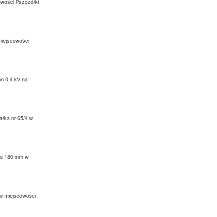
cowości Pszczółki
 miejscowości
nn 0,4 kV na
iałka nr 65/4 w
 de 180 mm w
 w miejscowości