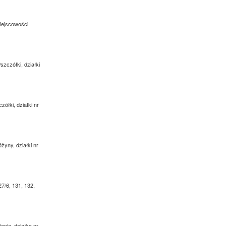
miejscowości
szczółki, działki
ółki, działki nr
żyny, działki nr
27/6, 131, 132,
enia, działka nr