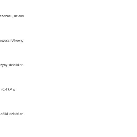
zczółki, działki
scowości Ulkowy,
żyny, działki nr
nn 0,4 kV w
ółki, działki nr