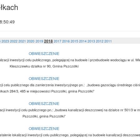
łkach
8:50:49
2018
4
2023
2022
2021
2020
2019
2017
2016
2015
2014
2013
2012
2011
OBWIESZCZENIE
lizacji inwestycji celu publicznego, polegającej na budowie i przebudowie wodociągu w ul. W
Kleszczewku działka nr 90, Gmina Pszczółki
OBWIESZCZENIE
tycji celu publicznego dla zamierzenia inwestycyjnego pn.: „budowa gazociągu średniego ciśn
ałkach 284/3, 485 w miejscowości Pszczółki, gmina Pszczółki”
OBWIESZCZENIE
zacji inwestycji celu publicznego pn.: „budowa kanalizacji deszczowej na działce nr 501/3 w 
Pszczółki, gmina Pszczółki”
OBWIESZCZENIE
lenie lokalizacji inwestycji celu publicznego, polegającej na budowie kanalizacji deszczowej