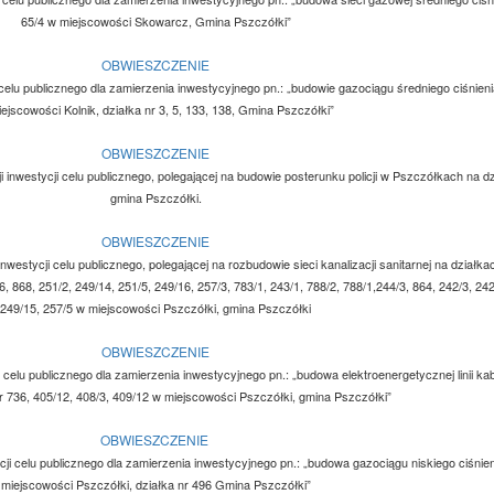
65/4 w miejscowości Skowarcz, Gmina Pszczółki”
OBWIESZCZENIE
cji celu publicznego dla zamierzenia inwestycyjnego pn.: „budowie gazociągu średniego ciśni
ejscowości Kolnik, działka nr 3, 5, 133, 138, Gmina Pszczółki”
OBWIESZCZENIE
i inwestycji celu publicznego, polegającej na budowie posterunku policji w Pszczółkach na dz
gmina Pszczółki.
OBWIESZCZENIE
nwestycji celu publicznego, polegającej na rozbudowie sieci kanalizacji sanitarnej na działka
6, 868, 251/2, 249/14, 251/5, 249/16, 257/3, 783/1, 243/1, 788/2, 788/1,244/3, 864, 242/3, 242
249/15, 257/5 w miejscowości Pszczółki, gmina Pszczółki
OBWIESZCZENIE
ji celu publicznego dla zamierzenia inwestycyjnego pn.: „budowa elektroenergetycznej linii ka
r 736, 405/12, 408/3, 409/12 w miejscowości Pszczółki, gmina Pszczółki”
OBWIESZCZENIE
tycji celu publicznego dla zamierzenia inwestycyjnego pn.: „budowa gazociągu niskiego ciśni
miejscowości Pszczółki, działka nr 496 Gmina Pszczółki”