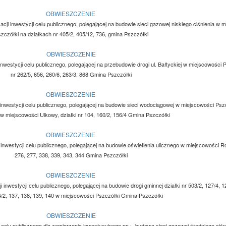
OBWIESZCZENIE
acji inwestycji celu publicznego, polegającej na budowie sieci gazowej niskiego ciśnienia w 
zczółki na działkach nr 405/2, 405/12, 736, gmina Pszczółki
OBWIESZCZENIE
inwestycji celu publicznego, polegającej na przebudowie drogi ul. Bałtyckiej w miejscowości P
nr 262/5, 656, 260/6, 263/3, 868 Gmina Pszczółki
OBWIESZCZENIE
 inwestycji celu publicznego, polegającej na budowie sieci wodociągowej w miejscowości Pszcz
 w miejscowości Ulkowy, działki nr 104, 160/2, 156/4 Gmina Pszczółki
OBWIESZCZENIE
 inwestycji celu publicznego, polegającej na budowie oświetlenia ulicznego w miejscowości Ró
276, 277, 338, 339, 343, 344 Gmina Pszczółki
OBWIESZCZENIE
 inwestycji celu publicznego, polegającej na budowie drogi gminnej działki nr 503/2, 127/4, 1
4/2, 137, 138, 139, 140 w miejscowości Pszczółki Gmina Pszczółki
OBWIESZCZENIE
ji celu publicznego dla zamierzenia inwestycyjnego pn.: „budowa sieci gazowej średniego ciśni