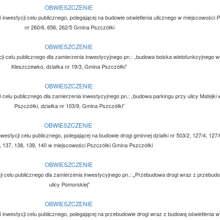
OBWIESZCZENIE
 inwestycji celu publicznego, polegającej na budowie oświetlenia ulicznego w miejscowości Ps
nr 260/6, 656, 262/5 Gmina Pszczółki
OBWIESZCZENIE
tycji celu publicznego dla zamierzenia inwestycyjnego pn.: „budowa boiska wielofunkcyjnego 
Kleszczewko, działka nr 19/3, Gmina Pszczółki”
OBWIESZCZENIE
ycji celu publicznego dla zamierzenia inwestycyjnego pn.: „budowa parkingu przy ulicy Matejki
Pszczółki, działka nr 103/9, Gmina Pszczółki”
OBWIESZCZENIE
westycji celu publicznego, polegającej na budowie drogi gminnej działki nr 503/2, 127/4, 127/
, 137, 138, 139, 140 w miejscowości Pszczółki Gmina Pszczółki
OBWIESZCZENIE
„
ycji celu publicznego dla zamierzenia inwestycyjnego pn.:
Przebudowa drogi wraz z przebudo
ulicy Pomorskiej”
OBWIESZCZENIE
i inwestycji celu publicznego, polegającej na przebudowie drogi wraz z budową oświetlenia 