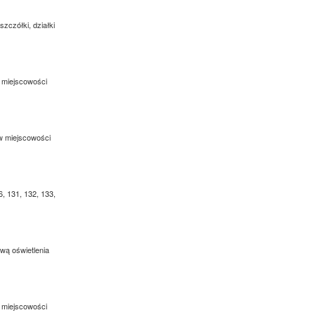
zczółki, działki
w miejscowości
 w miejscowości
6, 131, 132, 133,
wą oświetlenia
w miejscowości