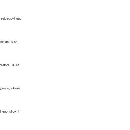
cu rekreacyjnego
enia dn 90 na
peratora P4 na
yjnego, siłowni
jnego, siłowni