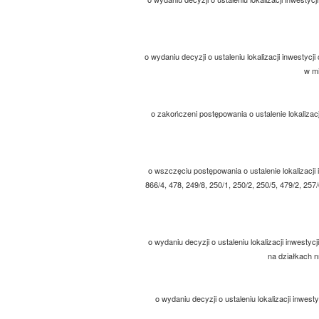
o wydaniu decyzji o ustaleniu lokalizacji inwesty
w mi
o zakończeni postępowania o ustalenie lokalizacj
o wszczęciu postępowania o ustalenie lokalizacji i
866/4, 478, 249/8, 250/1, 250/2, 250/5, 479/2, 257/
o wydaniu decyzji o ustaleniu lokalizacji inwestyc
na działkach n
o wydaniu decyzji o ustaleniu lokalizacji inwes