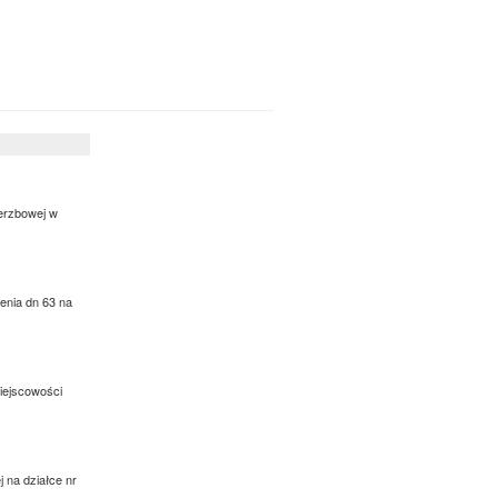
ierzbowej w
ienia dn 63 na
miejscowości
 na działce nr