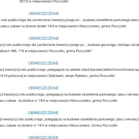
501/3 w miejscowości Pszczółki
OBWIESZCZENIE
ycji celu publicznego dla zamierzenia inwestycyjnego pn.: „budowa oświetlenia parkowego pla
 i placu zabaw na terenie działki 19/3 w miejscowości Kleszczewko, gmina Pszczółki
OBWIESZCZENIE
stycji celu publicznego dla zamierzenia inwestycyjnego pn.: „budowa gazociągu niskiego ciśni
iałkach 496, 718 w miejscowości Pszczółki, gmina Pszczółki”
OBWIESZCZENIE
cji inwestycji celu publicznego, polegającej na udowie stacji bazowej telefonii komórkowej o
r 14/16 położonej w miejscowości Żelisławki, obręb Rębielcz, gmina Pszczółki
OBWIESZCZENIE
ji inwestycji celu publicznego, polegającej na budowie oświetlenia parkowego: placu rekreac
lacu zabaw na działce nr 19/3 w miejscowości Kleszczewko, gmina Pszczółki
OBWIESZCZENIE
i inwestycji celu publicznego, polegającej na budowie oświetlenia parkowego: placu rekreacy
lacu zabaw na działce nr 19/3 w miejscowości Kleszczewko, Gmina Pszczółki
OBWIESZCZENIE