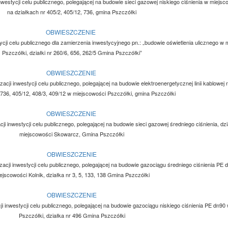
nwestycji celu publicznego, polegającej na budowie sieci gazowej niskiego ciśnienia w miejs
na działkach nr 405/2, 405/12, 736, gmina Pszczółki
OBWIESZCZENIE
stycji celu publicznego dla zamierzenia inwestycyjnego pn.: „budowie oświetlenia ulicznego w
Pszczółki, działki nr 260/6, 656, 262/5 Gmina Pszczółki”
OBWIESZCZENIE
acji inwestycji celu publicznego, polegającej na budowie elektroenergetycznej linii kablowej 
 736, 405/12, 408/3, 409/12 w miejscowości Pszczółki, gmina Pszczółki
OBWIESZCZENIE
ji inwestycji celu publicznego, polegającej na budowie sieci gazowej średniego ciśnienia, dz
miejscowości Skowarcz, Gmina Pszczółki
OBWIESZCZENIE
zacji inwestycji celu publicznego, polegającej na budowie gazociągu średniego ciśnienia PE
ejscowości Kolnik, działka nr 3, 5, 133, 138 Gmina Pszczółki
OBWIESZCZENIE
ji inwestycji celu publicznego, polegającej na budowie gazociągu niskiego ciśnienia PE dn90
Pszczółki, działka nr 496 Gmina Pszczółki