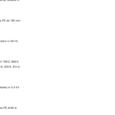
enia PE de 180 mm
iałce nr 64/14,
ch 783/2, 866/3,
/6, 250/4, 251/4,
blowej nn 0,4 kV
enia PE dn90 w