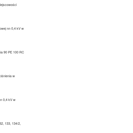
miejscowości
lowej nn 0,4 kV w
enia 90 PE 100 RC
ciśnienia w
nn 0,4 kV w
32, 133, 134/2,