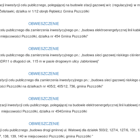
cji inwestycji celu publicznego, polegającej na budowie stacji gazowej w/c (regulacyjnej) w 
Żelisławki, działka nr 1/12 obręb Rębielcz Gmina Pszczółki
OBWIESZCZENIE
i celu publicznego dla zamierzenia inwestycyjnego pn.: „budowa elektroenergetycznej linii kab
miejscowości Pszczółki, działka nr 454 Gmina Pszczółki”
OBWIESZCZENIE
ji celu publicznego dla zamierzenia inwestycyjnego pn.: „budowa sieci gazowej niskiego ciśni
 SDR11 o długości ok. 115 m w pasie drogowym ulicy Jabłoniowej”
OBWIESZCZENIE
westycji celu publicznego dla zamierzenia inwestycyjnego pn.: „budowa sieci gazowej niskiego 
ści Pszczółki na działkach nr 405/2, 405/12, 736, gmina Pszczółki”
OBWIESZCZENIE
acji inwestycji celu publicznego, polegającej na budowie elektroenergetycznej linii kablowej 
miejscowości Pszczółki, działka nr 454Gmina Pszczółki
OBWIESZCZENIE
cji celu publicznego „budowa drogi gminnej ul. Wałowej dla działek 503/2, 127/4, 127/6, 131, 1
, 138, 139, 140 w miejscowości Pszczółki, gmina Pszczółki ”