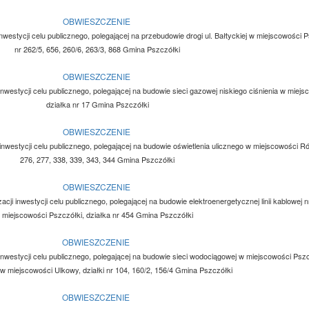
OBWIESZCZENIE
nwestycji celu publicznego, polegającej na przebudowie drogi ul. Bałtyckiej w miejscowości Ps
nr 262/5, 656, 260/6, 263/3, 868 Gmina Pszczółki
OBWIESZCZENIE
inwestycji celu publicznego, polegającej na budowie sieci gazowej niskiego ciśnienia w miej
działka nr 17 Gmina Pszczółki
OBWIESZCZENIE
inwestycji celu publicznego, polegającej na budowie oświetlenia ulicznego w miejscowości Ró
276, 277, 338, 339, 343, 344 Gmina Pszczółki
OBWIESZCZENIE
acji inwestycji celu publicznego, polegającej na budowie elektroenergetycznej linii kablowej 
miejscowości Pszczółki, działka nr 454 Gmina Pszczółki
OBWIESZCZENIE
inwestycji celu publicznego, polegającej na budowie sieci wodociągowej w miejscowości Pszcz
 w miejscowości Ulkowy, działki nr 104, 160/2, 156/4 Gmina Pszczółki
OBWIESZCZENIE