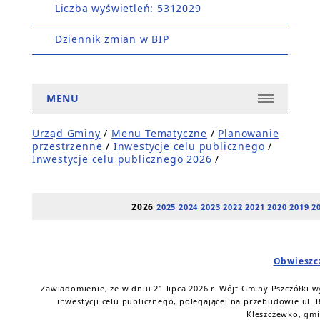
Liczba wyświetleń: 5312029
Dziennik zmian w BIP
MENU
Urząd Gminy
/
Menu Tematyczne
/
Planowanie
przestrzenne
/
Inwestycje celu publicznego
/
Inwestycje celu publicznego 2026
/
2026
2025
2024
2023
2022
2021
2020
2019
2
Obwieszc
Zawiadomienie, że w dniu 21 lipca 2026 r. Wójt Gminy Pszczółki wy
inwestycji celu publicznego, polegającej na przebudowie ul. 
Kleszczewko, gmi