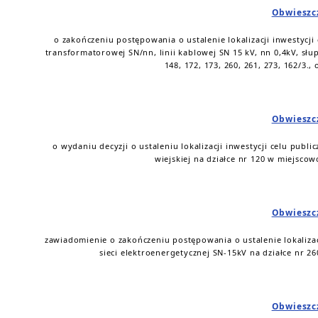
Obwieszc
o zakończeniu postępowania o ustalenie lokalizacji inwestycji
transformatorowej SN/nn, linii kablowej SN 15 kV, nn 0,4kV, słup
148, 172, 173, 260, 261, 273, 162/3.,
Obwieszc
o wydaniu decyzji o ustaleniu lokalizacji inwestycji celu publ
wiejskiej na działce nr 120 w miejscow
Obwieszc
zawiadomienie o zakończeniu postępowania o ustalenie lokalizac
sieci elektroenergetycznej SN-15kV na działce nr 26
Obwieszc