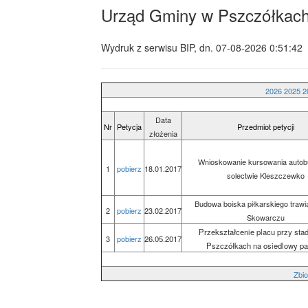
Urząd Gminy w Pszczółkac
Wydruk z serwisu BIP, dn.
07-08-2026 0:51:42
2026
2025
2
Data
Nr
Petycja
Przedmiot petycji
złożenia
Wnioskowanie kursowania auto
1
pobierz
18.01.2017
solectwie Kleszczewko
Budowa boiska piłkarskiego trawi
2
pobierz
23.02.2017
Skowarczu
Przekształcenie placu przy stad
3
pobierz
26.05.2017
Pszczółkach na osiedlowy pa
Zbio