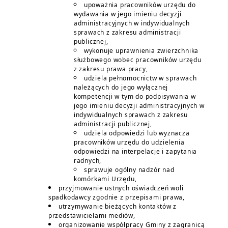
upoważnia pracowników urzędu do
wydawania w jego imieniu decyzji
administracyjnych w indywidualnych
sprawach z zakresu administracji
publicznej,
wykonuje uprawnienia zwierzchnika
służbowego wobec pracowników urzędu
z zakresu prawa pracy,
udziela pełnomocnictw w sprawach
należących do jego wyłącznej
kompetencji w tym do podpisywania w
jego imieniu decyzji administracyjnych w
indywidualnych sprawach z zakresu
administracji publicznej,
udziela odpowiedzi lub wyznacza
pracowników urzędu do udzielenia
odpowiedzi na interpelacje i zapytania
radnych,
sprawuje ogólny nadzór nad
komórkami Urzędu,
przyjmowanie ustnych oświadczeń woli
spadkodawcy zgodnie z przepisami prawa,
utrzymywanie bieżących kontaktów z
przedstawicielami mediów,
organizowanie współpracy Gminy z zagranicą