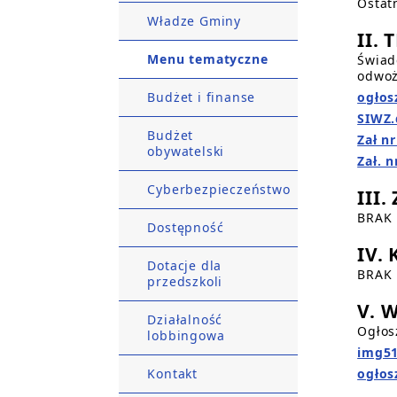
Ostat
Władze Gminy
II. 
Menu tematyczne
Świad
odwoż
Budżet i finanse
ogłos
SIWZ.
Budżet
Zał n
obywatelski
Zał. 
Cyberbezpieczeństwo
III
BRAK
Dostępność
IV.
Dotacje dla
BRAK
przedszkoli
V. 
Działalność
Ogłos
lobbingowa
img51
Kontakt
ogłos