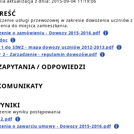
nia aktualizacja z dnia: 2015-09-04 11:19:06
TREŚĆ
czenie usługi przewozowej w zakresie dowożenia uczniów z t
enia do miejsca zamieszkania.
zenie o zamówieniu - Dowozy 2015-2016.pdf
doc
r 1 do SIWZ - mapa dowozy uczniów 2012-2013.pdf
nr 2 - Zarządzenie - regulamin dowozów.pdf
. ZAPYTANIA / ODPOWIEDZI
 KOMUNIKATY
WYNIKI
zenie wyniku postępowania
2.pdf
zenia o zawarciu umowy - Dowozy 2015-2016.pdf