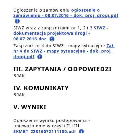
Ogłoszenie o zamówieniu
ogłoszenie o
zamówieniu - 08.07.2016 - dok. proj. drogi.pdf
SIWZ wraz z załącznikami nr 1, 2 i 3
SIWZ -
dokumentacja projektowa drogi -
08.07.2016.doc
Załącznik nr 4 do SIWZ - mapy sytuacyjne
Zał.
nr 4 do SIWZ - mapy sytuacyjne - dok. proj.
drogi.pdf
III. ZAPYTANIA / ODPOWIEDZI
BRAK
IV. KOMUNIKATY
BRAK
V. WYNIKI
Ogłoszenie wyniku postępowania -
unieważnienie w części II i III
SKMBT_22316072111100.pdf