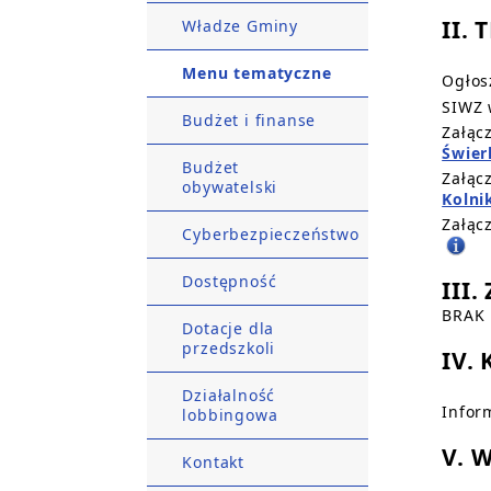
II. 
Władze Gminy
Menu tematyczne
Ogłos
SIWZ 
Budżet i finanse
Załąc
Świer
Budżet
Załąc
obywatelski
Kolni
Załąc
Cyberbezpieczeństwo
Dostępność
III
BRAK
Dotacje dla
przedszkoli
IV.
Działalność
Infor
lobbingowa
V. 
Kontakt