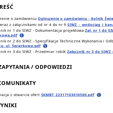
TREŚĆ
zenie o zamówieniu
Ogłoszenie o zamówieniu - Kolnik Świ
wraz z załącznikami od nr 4 do nr 9
SIWZ_-_wodociąg_i_kana
znik nr 1 do SIWZ - Dokumentacja projektowa
Zał. nr 1 do S
kowa.pdf
znik nr 2 do SIWZ - Specyfikacje Techniczne Wykonania i Od
ku, ul. Świerkowa.pdf
znik nr 3 do SIWZ - Przedmiar robót
Załącznik nr 3 do SIWZ 
. ZAPYTANIA / ODPOWIEDZI
 KOMUNIKATY
macja z otwarcia ofert
SKMBT_22317103010580.pdf
WYNIKI