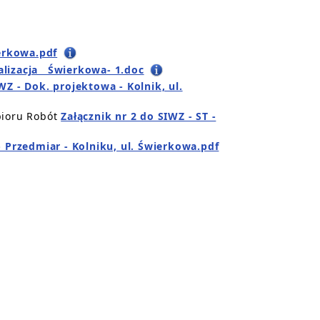
erkowa.pdf
lizacja__Świerkowa- 1.doc
IWZ - Dok. projektowa - Kolnik, ul.
bioru Robót
Załącznik nr 2 do SIWZ - ST -
- Przedmiar - Kolniku, ul. Świerkowa.pdf