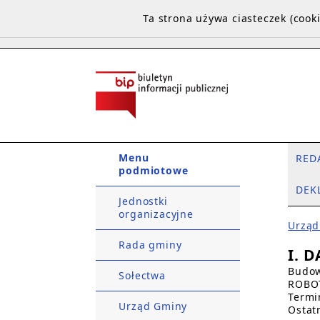
Ta strona używa ciasteczek (coo
Menu
RED
podmiotowe
DEK
Jednostki
organizacyjne
Urząd
Rada gminy
I. 
Budow
Sołectwa
ROBO
Termi
Urząd Gminy
Ostat