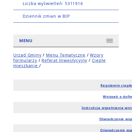
Liczba wyświetleń: 5311916
Dziennik zmian w BIP
MENU
Urząd Gminy
/
Menu Tematyczne
/
Wzory
formularzy
/
Referat Inwestycyjny
/
Ciepłe
mieszkanie
/
Regulamin ciepł
Wniosek o dofi
Instrukcja wypełniania wn
Oświadczenie wsp
Oświadczenie ws