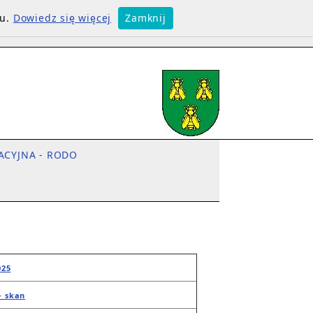
su.
Dowiedz się więcej
Zamknij
ACYJNA - RODO
025
- skan