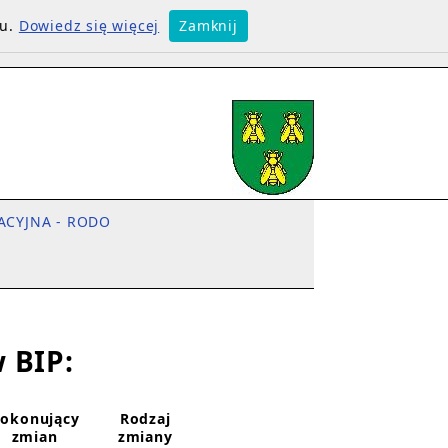
su.
Dowiedz się więcej
Zamknij
ACYJNA - RODO
 BIP:
okonujący
Rodzaj
zmian
zmiany