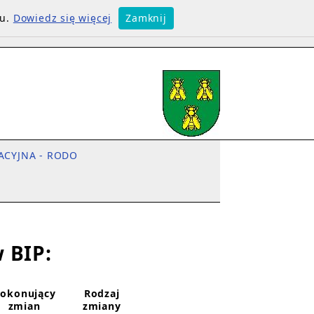
su.
Dowiedz się więcej
Zamknij
ACYJNA - RODO
 BIP:
okonujący
Rodzaj
zmian
zmiany