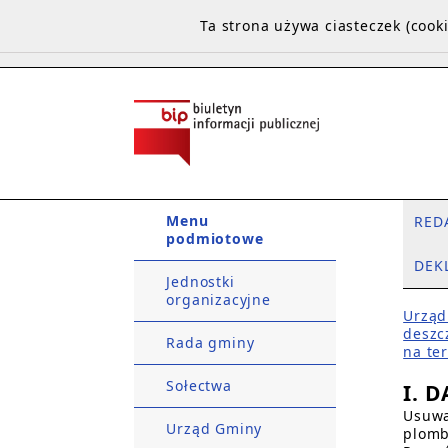
Ta strona używa ciasteczek (coo
Menu
RED
podmiotowe
DEK
Jednostki
organizacyjne
Urząd
deszc
Rada gminy
na te
Sołectwa
I. 
Usuwa
Urząd Gminy
plomb