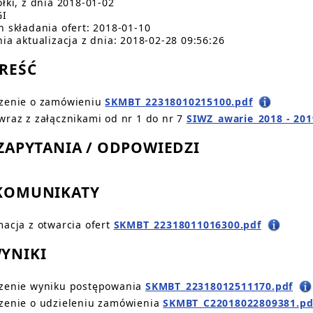
łki, z dnia 2018-01-02
GI
n składania ofert: 2018-01-10
nia aktualizacja z dnia: 2018-02-28 09:56:26
TREŚĆ
zenie o zamówieniu
SKMBT_22318010215100.pdf
wraz z załącznikami od nr 1 do nr 7
SIWZ_awarie_2018 - 201
. ZAPYTANIA / ODPOWIEDZI
 KOMUNIKATY
macja z otwarcia ofert
SKMBT_22318011016300.pdf
WYNIKI
zenie wyniku postępowania
SKMBT_22318012511170.pdf
zenie o udzieleniu zamówienia
SKMBT_C22018022809381.pd