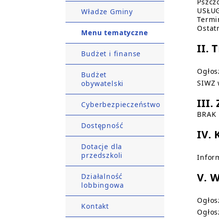
Pszczó
USŁU
Władze Gminy
Termi
Ostat
Menu tematyczne
II. 
Budżet i finanse
Ogłos
Budżet
SIWZ 
obywatelski
III
Cyberbezpieczeństwo
BRAK
Dostępność
IV.
Dotacje dla
przedszkoli
Infor
V. 
Działalność
lobbingowa
Ogłos
Kontakt
Ogłos