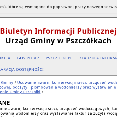
kies), które są wymagane do poprawnej pracy naszego serwi
Biuletyn Informacji Publicznej
Urząd Gminy w Pszczółkach
AKCJA
GOV.PL/BIP
PSZCZOLKI.PL
KLAUZULA INFORM
LARACJA DOSTĘPNOŚCI
 Gminy
/
Usuwanie awarii, konserwacja sieci, urządzeń wodo
zowej, odczyty i plombowania wodomierzy oraz wystawianie f
renie Gminy Pszczółki
/
DANE
nie awarii, konserwacja sieci, urządzeń wodociągowych, kana
owania wodomierzy oraz wystawianie faktur za zużytą wodę 