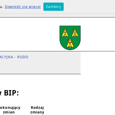
su.
Dowiedz się więcej
Zamknij
ACYJNA - RODO
 BIP:
okonujący
Rodzaj
zmian
zmiany