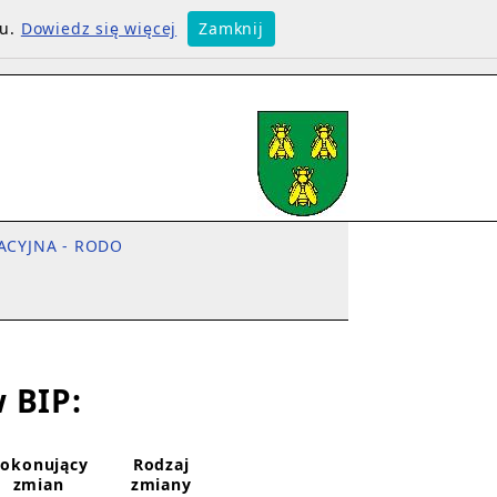
su.
Dowiedz się więcej
Zamknij
ACYJNA - RODO
 BIP:
okonujący
Rodzaj
zmian
zmiany