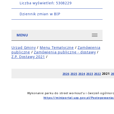
Liczba wyświetleń: 5308229
Dziennik zmian w BIP
MENU
Urząd Gminy
/
Menu Tematyczne
/
Zamówienia
publiczne
/
Zamówienia publiczne - dostawy
/
Z.P. Dostawy 2021
/
2021
2026
2025
2024
2023
2022
2
Wykonanie parku do street workout’u i ćwiczeń ogólnor
https://miniportal.uzp.gov.pl/Postepowani