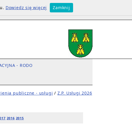
su.
Dowiedz się więcej
Zamknij
ACYJNA - RODO
enia publiczne - usługi
/
Z.P. Usługi 2026
017
2016
2015