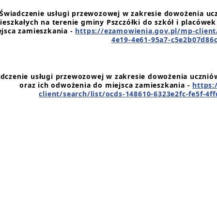
Świadczenie usługi przewozowej w zakresie dowożenia uc
ieszkałych na terenie gminy Pszczółki do szkół i placówek
jsca zamieszkania -
https://ezamowienia.gov.pl/mp-client
4e19-4e61-95a7-c5e2b07d86c
dczenie usługi przewozowej w zakresie dowożenia uczniów
oraz ich odwożenia do miejsca zamieszkania -
https:
client/search/list/ocds-148610-6323e2fc-fe5f-4