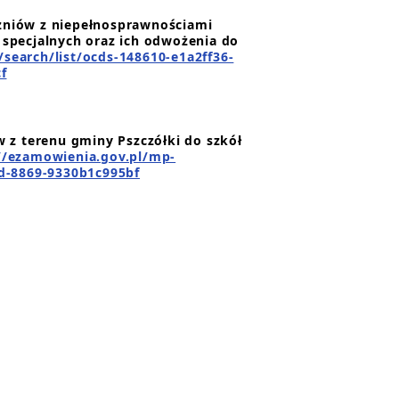
zniów z niepełnosprawnościami
 specjalnych oraz ich odwożenia do
/search/list/ocds-148610-e1a2ff36-
f
 z terenu gminy Pszczółki do szkół
//ezamowienia.gov.pl/mp-
ffd-8869-9330b1c995bf