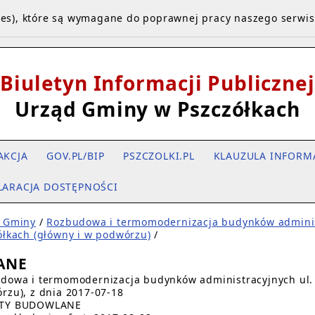
kies), które są wymagane do poprawnej pracy naszego serwi
Biuletyn Informacji Publicznej
Urząd Gminy w Pszczółkach
AKCJA
GOV.PL/BIP
PSZCZOLKI.PL
KLAUZULA INFORM
LARACJA DOSTĘPNOŚCI
 Gminy
/
Rozbudowa i termomodernizacja budynków adminis
ółkach (główny i w podwórzu)
/
DANE
dowa i termomodernizacja budynków administracyjnych ul. 
rzu), z dnia 2017-07-18
TY BUDOWLANE