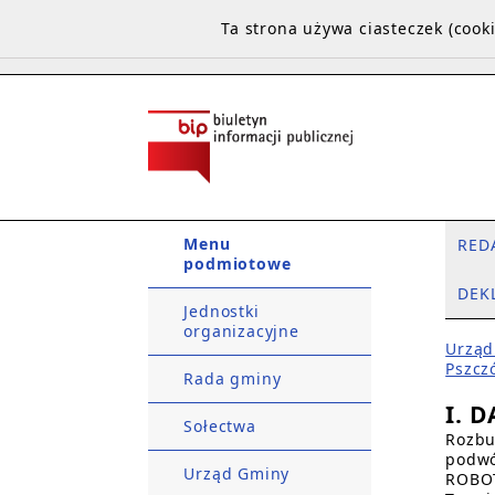
Ta strona używa ciasteczek (coo
Menu
RED
podmiotowe
DEK
Jednostki
organizacyjne
Urząd
Pszcz
Rada gminy
I. 
Sołectwa
Rozbu
podwó
Urząd Gminy
ROBO