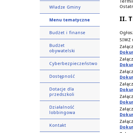
Termi
Ostat
Władze Gminy
II. 
Menu tematyczne
Budżet i finanse
Ogłos
SIWZ 
Budżet
Załąc
obywatelski
Dokum
Załąc
Cyberbezpieczeństwo
Dokum
Załąc
Dostępność
Dokum
Załąc
Dotacje dla
Dokum
przedszkoli
Załąc
Dokum
Działalność
Załąc
lobbingowa
Dokum
Załąc
Kontakt
Dokum