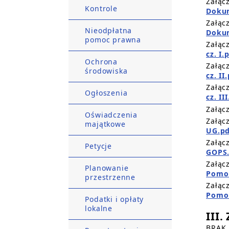
Załąc
Kontrole
Dokum
Załąc
Nieodpłatna
Dokum
pomoc prawna
Załąc
cz. I.
Ochrona
Załąc
środowiska
cz. II
Załąc
Ogłoszenia
cz. II
Załąc
Oświadczenia
Załąc
majątkowe
UG.pd
Załąc
Petycje
GOPS.
Załąc
Planowanie
Pomor
przestrzenne
Załąc
Pomor
Podatki i opłaty
lokalne
III
BRAK