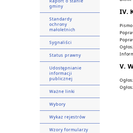
Raport o stanie
gminy
IV.
Standardy
ochrony
Pismo
małoletnich
Popra
Popra
Sygnaliści
Ogłos
Infor
Status prawny
V. 
Udostępnianie
informacji
publicznej
Ogłos
Ogłos
Ważne linki
Wybory
Wykaz rejestrów
Wzory formularzy