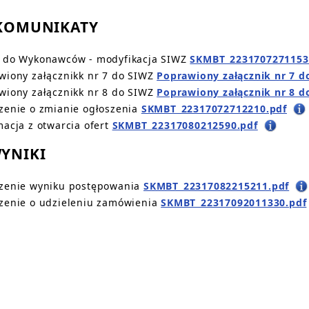
 KOMUNIKATY
 do Wykonawców - modyfikacja SIWZ
SKMBT_2231707271153
wiony załącznikk nr 7 do SIWZ
Poprawiony załącznik nr 7 d
wiony załącznikk nr 8 do SIWZ
Poprawiony załącznik nr 8 d
zenie o zmianie ogłoszenia
SKMBT_22317072712210.pdf
macja z otwarcia ofert
SKMBT_22317080212590.pdf
WYNIKI
zenie wyniku postępowania
SKMBT_22317082215211.pdf
zenie o udzieleniu zamówienia
SKMBT_22317092011330.pdf