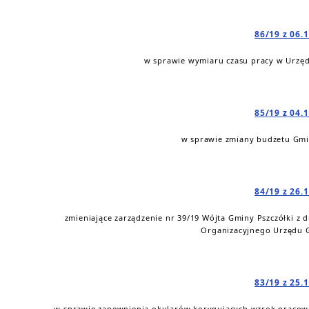
86/19 z 06.
w sprawie wymiaru czasu pracy w Urzęd
85/19 z 04.
w sprawie zmiany budżetu Gmin
84/19 z 26.
zmieniające zarządzenie nr 39/19 Wójta Gminy Pszczółki z 
Organizacyjnego Urzędu 
83/19 z 25.
w sprawie zapewnienia okularów korygujących wzrok praco