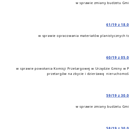
w sprawie zmiany budżetu Gmin
61/19 z 18.
w sprawie opracowania materiałów planistycznych t
60/19 z 05.
w sprawie powołania Komisji Przetargowej w Urzędzie Gminy w Ps
przetargów na zbycie i dzierżawę nieruchomoś
59/19 z 30.
w sprawie zmiany budżetu Gmin
58/19 z 30.