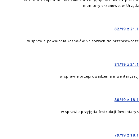
monitory ekranowe, w Urzędz
82/19 z 21.
w sprawie powołania Zespołów Spisowych do przeprowadzeni
81/19 z 21.
w sprawie przeprowadzenia inwentaryzacji
80/19 z 18.
w sprawie przyjęcia Instrukcji Inwentary
79/19 z 18.