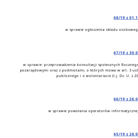
68/19 z 01.
w sprawie ogłoszenia składu osoboweg
67/19 z 30.
w sprawie: przeprowadzenia konsultacji społecznych Roczneg
pozarządowymi oraz z podmiotami, o których mowa w art. 3 ust. 
publicznego i o wolontariacie (t.j. Dz. U. z 2
66/19 z 26.
w sprawie powołania operatorów informatyczne
65/19 z 26.