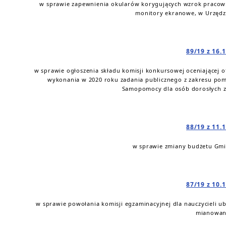
w sprawie zapewnienia okularów korygujących wzrok praco
monitory ekranowe, w Urzędz
89/19 z 16.
w sprawie ogłoszenia składu komisji konkursowej oceniającej 
wykonania w 2020 roku zadania publicznego z zakresu p
Samopomocy dla osób dorosłych z
88/19 z 11.
w sprawie zmiany budżetu Gmin
87/19 z 10.
w sprawie powołania komisji egzaminacyjnej dla nauczycieli u
mianowa