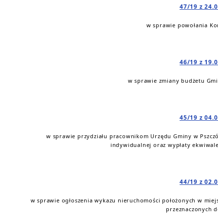
47/19 z 24.
w sprawie powołania Kom
46/19 z 19.
w sprawie zmiany budżetu Gmin
45/19 z 04.
w sprawie przydziału pracownikom Urzędu Gminy w Pszczó
indywidualnej oraz wypłaty ekwiwale
44/19 z 02.
w sprawie ogłoszenia wykazu nieruchomości położonych w miejsc
przeznaczonych d