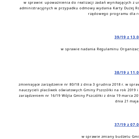
w sprawie: upoważnienia do realizacji zadań wynikających z 
administracyjnych w przypadku odmowy wydania Karty Dużej Rod
rządowego programu dla ro
39/19 z 13.
w sprawie nadania Regulaminu Organizac
38/19 z 11.
zmieniające zarządzenie nr 80/18 z dnia 3 grudnia 2018 r. w s
nauczycieli placówek oświatowych Gminy Pszczółki na rok 2019 
zarządzeniem nr 16/19 Wójta Gminy Pszczółki z dnia 19 marca 20
dnia 21 maja 
37/19 z 07.
w sprawie zmiany budżetu Gmin