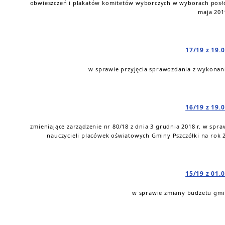
obwieszczeń i plakatów komitetów wyborczych w wyborach posł
maja 2019
17/19 z 19.
w sprawie przyjęcia sprawozdania z wykonani
16/19 z 19.
zmieniające zarządzenie nr 80/18 z dnia 3 grudnia 2018 r. w s
nauczycieli placówek oświatowych Gminy Pszczółki na rok 
15/19 z 01.
w sprawie zmiany budżetu gmin