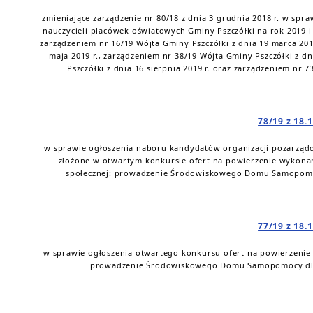
zmieniające zarządzenie nr 80/18 z dnia 3 grudnia 2018 r. w s
nauczycieli placówek oświatowych Gminy Pszczółki na rok 2019 
zarządzeniem nr 16/19 Wójta Gminy Pszczółki z dnia 19 marca 201
maja 2019 r., zarządzeniem nr 38/19 Wójta Gminy Pszczółki z d
Pszczółki z dnia 16 sierpnia 2019 r. oraz zarządzeniem nr 7
78/19 z 18.
w sprawie ogłoszenia naboru kandydatów organizacji pozarządo
złożone w otwartym konkursie ofert na powierzenie wykona
społecznej: prowadzenie Środowiskowego Domu Samopomoc
77/19 z 18.
w sprawie ogłoszenia otwartego konkursu ofert na powierzenie 
prowadzenie Środowiskowego Domu Samopomocy dla 