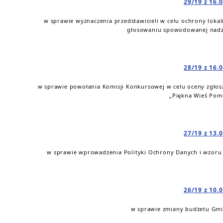
29/19 z 16.
w sprawie wyznaczenia przedstawicieli w celu ochrony lok
głosowaniu spowodowanej nadz
28/19 z 16.
w sprawie powołania Komisji Konkursowej w celu oceny zgło
„Piękna Wieś Pom
27/19 z 13.
w sprawie wprowadzenia Polityki Ochrony Danych i wzoru
26/19 z 10.
w sprawie zmiany budżetu Gmin