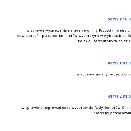
50/19 z 16.
w sprawie wyznaczenia na terenie gminy Pszczółki miejsc 
obwieszczeń i plakatów komitetów wyborczych w wyborach do Sej
Polskiej, zarządzonych na dzie
49/19 z 07.
w sprawie zmiany budżetu Gmin
48/19 z 31.
w sprawie przeprowadzenia wyborów do Rady Seniorów Gminy P
potrzeby przeprowa