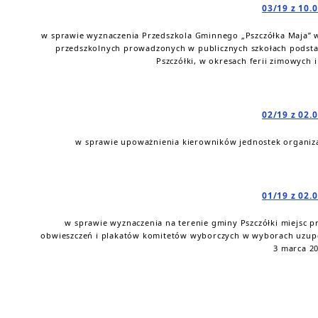
03/19 z 10.
w sprawie wyznaczenia Przedszkola Gminnego „Pszczółka Maja” w
przedszkolnych prowadzonych w publicznych szkołach podst
Pszczółki, w okresach ferii zimowych
02/19 z 02.
w sprawie upoważnienia kierowników jednostek organiza
01/19 z 02.
w sprawie wyznaczenia na terenie gminy Pszczółki miejsc 
obwieszczeń i plakatów komitetów wyborczych w wyborach uzupe
3 marca 20