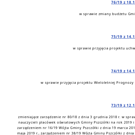
76/19 z 18.
w sprawie zmiany budżetu Gmin
75/19 z 14.
w sprawie przyjęcia projektu uch
74/19 z 14.
w sprawie przyjęcia projektu Wieloletniej Prognozy
73/19 z 12.
zmieniające zarządzenie nr 80/18 z dnia 3 grudnia 2018 r. w s
nauczycieli placówek oświatowych Gminy Pszczółki na rok 2019 
zarządzeniem nr 16/19 Wójta Gminy Pszczółki z dnia 19 marca 201
maja 2019 r., zarządzeniem nr 38/19 Wójta Gminy Pszczółki z dni