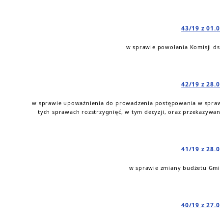
43/19 z 01.
w sprawie powołania Komisji d
42/19 z 28.
w sprawie upoważnienia do prowadzenia postępowania w spra
tych sprawach rozstrzygnięć, w tym decyzji, oraz przekazyw
41/19 z 28.
w sprawie zmiany budżetu Gmin
40/19 z 27.