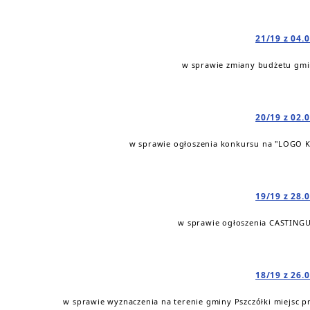
21/19 z 04.
w sprawie zmiany budżetu gmin
20/19 z 02.
w sprawie ogłoszenia konkursu na "LOGO
19/19 z 28.
w sprawie ogłoszenia CASTIN
18/19 z 26.
w sprawie wyznaczenia na terenie gminy Pszczółki miejsc 