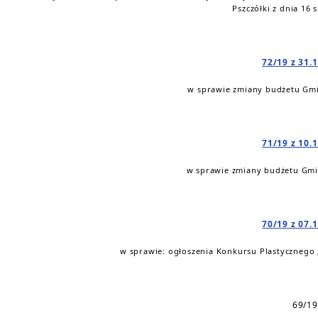
Pszczółki z dnia 16 s
72/19 z 31.
w sprawie zmiany budżetu Gmi
71/19 z 10.
w sprawie zmiany budżetu Gmin
70/19 z 07.
w sprawie: ogłoszenia Konkursu Plastycznego
69/19