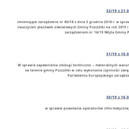
32/19 z 21.
zmieniające zarządzenie nr 80/18 z dnia 3 grudnia 2018 r. w s
nauczycieli placówek oświatowych Gminy Pszczółki na rok 2019 
zarządzeniem nr 16/19 Wójta Gminy Ps
31/19 z 16.
W sprawie zapewnienia obsługi techniczno – materialnych w
na terenie gminy Pszczółki w celu wykonania czynności zw
Parlamentu Europejskiego zarządzo
30/19 z 16.
w sprawie powołania operatorów informatyczne