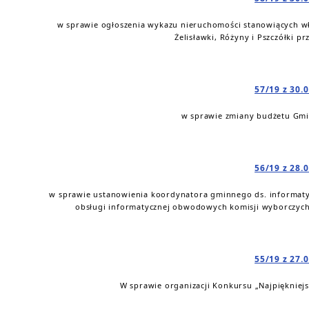
w sprawie ogłoszenia wykazu nieruchomości stanowiących w
Żelisławki, Różyny i Pszczółki 
57/19 z 30.
w sprawie zmiany budżetu Gmin
56/19 z 28.
w sprawie ustanowienia koordynatora gminnego ds. informaty
obsługi informatycznej obwodowych komisji wyborczych 
55/19 z 27.
W sprawie organizacji Konkursu „Najpiękniej