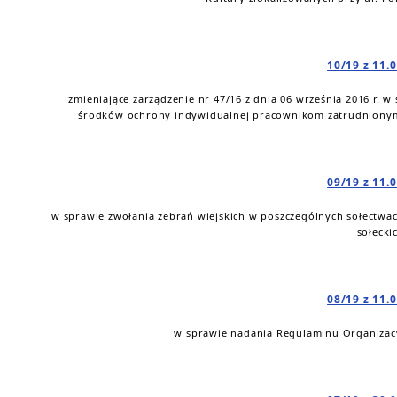
10/19 z 11.
zmieniające zarządzenie nr 47/16 z dnia 06 września 2016 r. 
środków ochrony indywidualnej pracownikom zatrudnionym 
09/19 z 11.
w sprawie zwołania zebrań wiejskich w poszczególnych sołectwa
sołecki
08/19 z 11.
w sprawie nadania Regulaminu Organizac