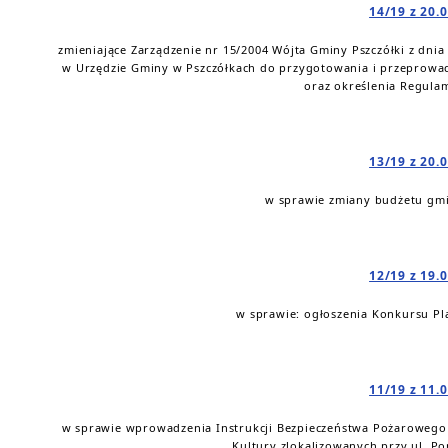
14/19 z 20.
zmieniające Zarządzenie nr 15/2004 Wójta Gminy Pszczółki z dni
w Urzędzie Gminy w Pszczółkach do przygotowania i przeprowa
oraz określenia Regula
13/19 z 20.
w sprawie zmiany budżetu gmi
12/19 z 19.
w sprawie: ogłoszenia Konkursu Plas
11/19 z 11.
w sprawie wprowadzenia Instrukcji Bezpieczeństwa Pożarowego
Kultury zlokalizowanych przy ul. Po