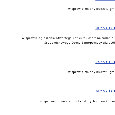
w sprawie zmiany budżetu gmi
58/15 z 19.
w sprawie ogłoszenia otwartego konkursu ofert na zadanie
Środowiskowego Domu Samopomocy dla osób 
57/15 z 13.
w sprawie zmiany budżetu gmi
56/15 z 12.
w sprawie powierzenia określonych spraw Gminy