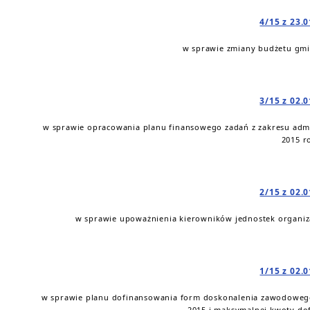
4/15 z 23.
w sprawie zmiany budżetu gmi
3/15 z 02.
w sprawie opracowania planu finansowego zadań z zakresu admi
2015 r
2/15 z 02.
w sprawie upoważnienia kierowników jednostek organiz
1/15 z 02.
w sprawie planu dofinansowania form doskonalenia zawodowego
2015 i maksymalnej kwoty do