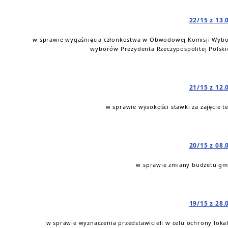
22/15 z 13.
w sprawie wygaśnięcia członkostwa w Obwodowej Komisji Wybor
wyborów Prezydenta Rzeczypospolitej Polskie
21/15 z 12.
w sprawie wysokości stawki za zajęcie
20/15 z 08.
w sprawie zmiany budżetu gmi
19/15 z 28.
w sprawie wyznaczenia przedstawicieli w celu ochrony lok