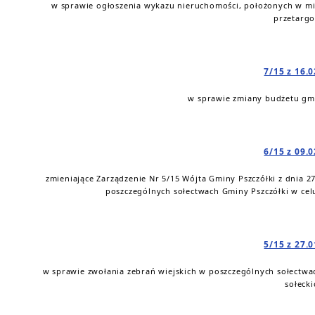
w sprawie ogłoszenia wykazu nieruchomości, położonych w mi
przetarg
7/15 z 16.
w sprawie zmiany budżetu gmi
6/15 z 09.
zmieniające Zarządzenie Nr 5/15 Wójta Gminy Pszczółki z dnia 2
poszczególnych sołectwach Gminy Pszczółki w cel
5/15 z 27.
w sprawie zwołania zebrań wiejskich w poszczególnych sołectwa
sołecki