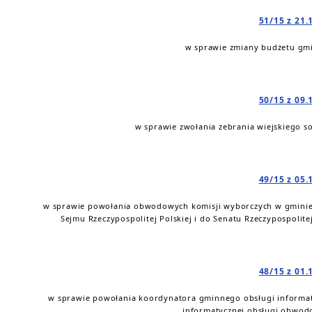
51/15 z 21.
w sprawie zmiany budżetu gmi
50/15 z 09.
w sprawie zwołania zebrania wiejskiego s
49/15 z 05.
w sprawie powołania obwodowych komisji wyborczych w gminie
Sejmu Rzeczypospolitej Polskiej i do Senatu Rzeczypospolitej
48/15 z 01.
w sprawie powołania koordynatora gminnego obsługi informa
informatycznej obsługi obwod