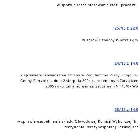
w sprawie zasad stosowania czasu pracy w U
25/15 z 22.
w sprawie zmiany budżetu gmi
24/15 z 14.
w sprawie wprowadzenia zmiany w Regulaminie Pracy Urzędu G
Gminy Pszczółki z dnia 2 sierpnia 2004 r., zmienionym Zarządze
2005 roku, zmienionym Zarządzeniem Nr 15/07 Wój
23/15 z 14.
w sprawie uzupełnienia składu Obwodowej Komisji Wyborczej Nr
Prezydenta Rzeczypospolitej Polskiej za