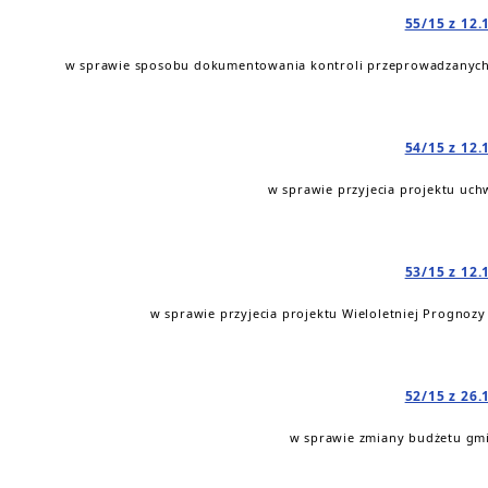
55/15 z 12.
w sprawie sposobu dokumentowania kontroli przeprowadzanych
54/15 z 12.
w sprawie przyjecia projektu uch
53/15 z 12.
w sprawie przyjecia projektu Wieloletniej Prognozy
52/15 z 26.
w sprawie zmiany budżetu gmi