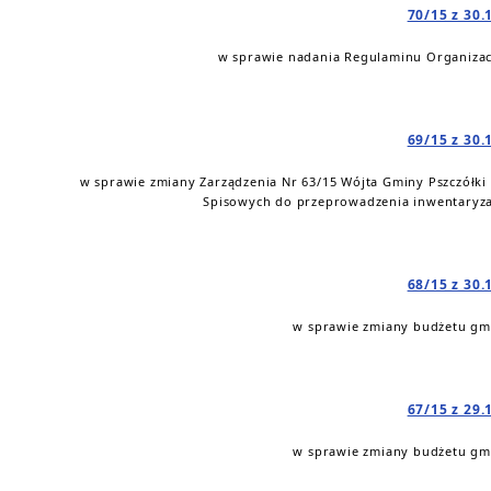
70/15 z 30.
w sprawie nadania Regulaminu Organiza
69/15 z 30.
w sprawie zmiany Zarządzenia Nr 63/15 Wójta Gminy Pszczółki 
Spisowych do przeprowadzenia inwentaryzacj
68/15 z 30.
w sprawie zmiany budżetu gmi
67/15 z 29.
w sprawie zmiany budżetu gmi