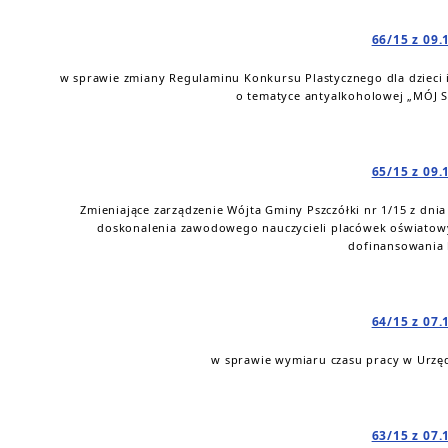
66/15 z 09.
w sprawie zmiany Regulaminu Konkursu Plastycznego dla dzieci i
o tematyce antyalkoholowej „MÓJ 
65/15 z 09.
Zmieniające zarządzenie Wójta Gminy Pszczółki nr 1/15 z dnia
doskonalenia zawodowego nauczycieli placówek oświatowy
dofinansowania k
64/15 z 07.
w sprawie wymiaru czasu pracy w Urzęd
63/15 z 07.