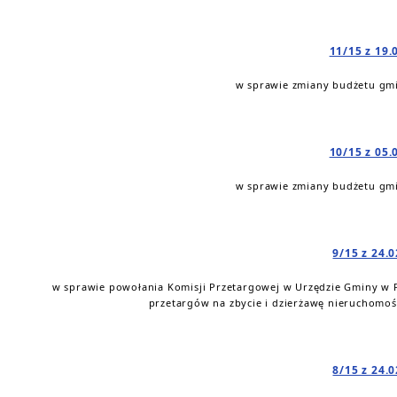
11/15 z 19.
w sprawie zmiany budżetu gmi
10/15 z 05.
w sprawie zmiany budżetu gmi
9/15 z 24.
w sprawie powołania Komisji Przetargowej w Urzędzie Gminy w Ps
przetargów na zbycie i dzierżawę nieruchomoś
8/15 z 24.