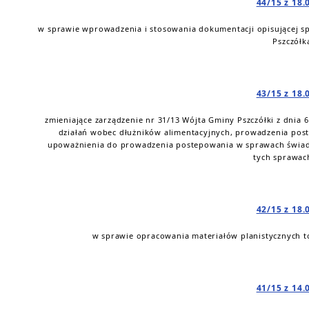
44/15 z 18.
w sprawie wprowadzenia i stosowania dokumentacji opisującej 
Pszczółk
43/15 z 18.
zmieniające zarządzenie nr 31/13 Wójta Gminy Pszczółki z dnia
działań wobec dłużników alimentacyjnych, prowadzenia pos
upoważnienia do prowadzenia postepowania w sprawach świad
tych sprawach
42/15 z 18.
w sprawie opracowania materiałów planistycznych t
41/15 z 14.