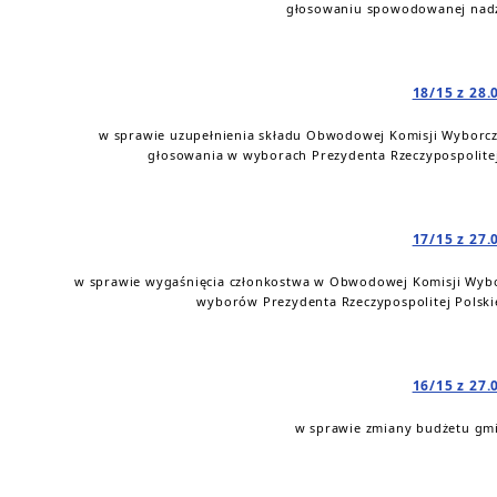
głosowaniu spowodowanej nad
18/15 z 28.
w sprawie uzupełnienia składu Obwodowej Komisji Wyborcz
głosowania w wyborach Prezydenta Rzeczypospolitej 
17/15 z 27.
w sprawie wygaśnięcia członkostwa w Obwodowej Komisji Wybo
wyborów Prezydenta Rzeczypospolitej Polskie
16/15 z 27.
w sprawie zmiany budżetu gmi