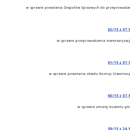
w sprawie powołania Zespołów Spisowych do przeprowadzeni
62/15 z 07.
w sprawie przeprowadzenia inwentaryzacji
61/15 z 07.
w sprawie powołania składu Komisji Inwentar
60/15 z 07.
w sprawie zmiany budżetu gmi
59/15 z 24.