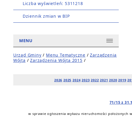
Liczba wyświetleń: 5311218
Dziennik zmian w BIP
MENU
Urząd Gminy
/
Menu Tematyczne
/
Zarządzenia
Wójta
/
Zarządzenia Wójta 2015
/
2026
2025
2024
2023
2022
2021
2020
2019
20
71/15 z 31.
w sprawie ogłoszenia wykazu nieruchomości położonych w