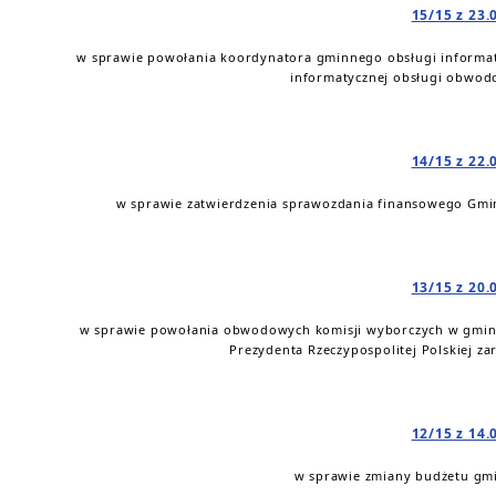
15/15 z 23.
w sprawie powołania koordynatora gminnego obsługi informa
informatycznej obsługi obwod
14/15 z 22.
w sprawie zatwierdzenia sprawozdania finansowego Gminne
13/15 z 20.
w sprawie powołania obwodowych komisji wyborczych w gmini
Prezydenta Rzeczypospolitej Polskiej za
12/15 z 14.
w sprawie zmiany budżetu gmi