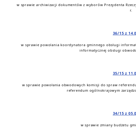
w sprawie archiwizacji dokumentów z wyborów Prezydenta Rzeczy
r.
36/15 z 14.
w sprawie powolania koordynatora gminnego obsługi informa
informatycznej obslugi obwod
35/15 z 11.
w sprawie powołania obwodowych komisji do spraw referendu
referendum ogólnokrajowym zarządzo
34/15 z 05.
w sprawie zmiany budżetu gmi