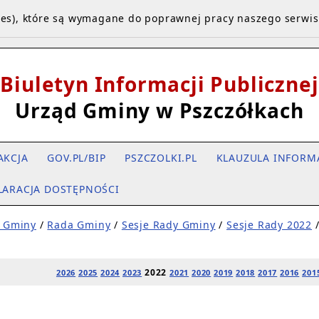
kies), które są wymagane do poprawnej pracy naszego serwi
Biuletyn Informacji Publicznej
Urząd Gminy w Pszczółkach
AKCJA
GOV.PL/BIP
PSZCZOLKI.PL
KLAUZULA INFORM
LARACJA DOSTĘPNOŚCI
 Gminy
/
Rada Gminy
/
Sesje Rady Gminy
/
Sesje Rady 2022
2022
2026
2025
2024
2023
2021
2020
2019
2018
2017
2016
201