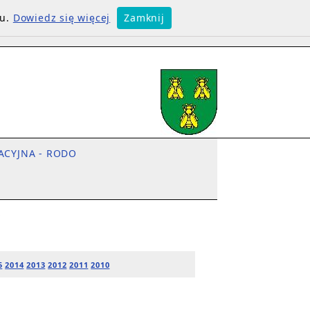
su.
Dowiedz się więcej
Zamknij
ACYJNA - RODO
/
5
2014
2013
2012
2011
2010