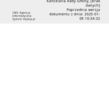
Kancelaria Rady Gminy, [brak
danych]
Poprzednia wersja
CMS: Agencja
dokumentu z dnia: 2025-01-
Informatyczna
09 10:34:32
System mojbip.pl